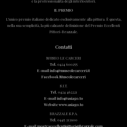
e la professionalità degli interlocutori.
IL PREMIO
L’unico premio italiano dedicato esclusivamente alla pittura. È questa,
nella sua semplicità, la più calzante definizione del Premio Eccellenti
Pittori-Brazzale.
Contatti
MUSEO LE CARCERI
Tel.
0424 600255
E-mail
info@museolecarceri.it
Facebook
Museolecarceri
S.I.T.
Tel.
0424 462221
E-mail
info@asiago.to
Website
www.asiago.to
BRAZZALE S.P.A.
Tel.
0445 313900
E-mail
mostraeccellentipittori@brazzale.com