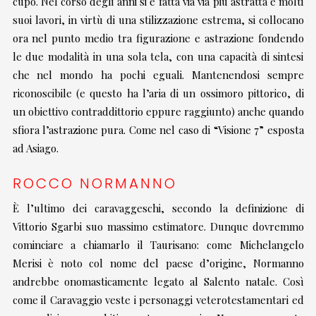
cupo. Nel corso degli anni si è fatta via via più astratta e molti
suoi lavori, in virtù di una stilizzazione estrema, si collocano
ora nel punto medio tra figurazione e astrazione fondendo
le due modalità in una sola tela, con una capacità di sintesi
che nel mondo ha pochi eguali. Mantenendosi sempre
riconoscibile (e questo ha l’aria di un ossimoro pittorico, di
un obiettivo contraddittorio eppure raggiunto) anche quando
sfiora l’astrazione pura. Come nel caso di “Visione 7” esposta
ad Asiago.
ROCCO NORMANNO
È l’ultimo dei caravaggeschi, secondo la definizione di
Vittorio Sgarbi suo massimo estimatore. Dunque dovremmo
cominciare a chiamarlo il Taurisano: come Michelangelo
Merisi è noto col nome del paese d’origine, Normanno
andrebbe onomasticamente legato al Salento natale. Così
come il Caravaggio veste i personaggi veterotestamentari ed