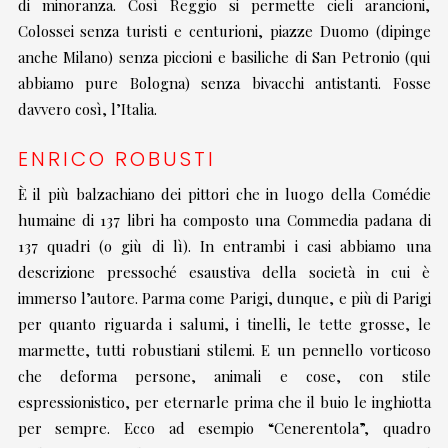
di minoranza. Così Reggio si permette cieli arancioni,
Colossei senza turisti e centurioni, piazze Duomo (dipinge
anche Milano) senza piccioni e basiliche di San Petronio (qui
abbiamo pure Bologna) senza bivacchi antistanti. Fosse
davvero così, l’Italia.
ENRICO ROBUSTI
È il più balzachiano dei pittori che in luogo della Comédie
humaine di 137 libri ha composto una Commedia padana di
137 quadri (o giù di lì). In entrambi i casi abbiamo una
descrizione pressoché esaustiva della società in cui è
immerso l’autore. Parma come Parigi, dunque, e più di Parigi
per quanto riguarda i salumi, i tinelli, le tette grosse, le
marmette, tutti robustiani stilemi. E un pennello vorticoso
che deforma persone, animali e cose, con stile
espressionistico, per eternarle prima che il buio le inghiotta
per sempre. Ecco ad esempio “Cenerentola”, quadro