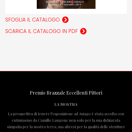
SFOGLIA IL CATALOGO
SCARICA IL CATALOGO IN PDF
Premio Brazzale Eccellenti Pittori
LA MOSTRA
La prospettiva di tenere l’esposizione ad Asiago è stata accolta con
entusiasmo da Camillo Langone non solo per la sua dichiarata
simpatia per la nostra terra, ma altresì per la qualità delle strutture