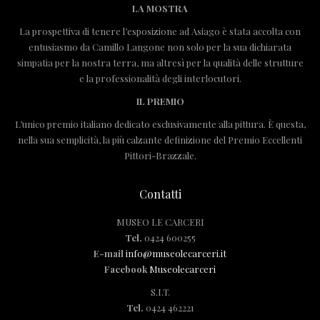
LA MOSTRA
La prospettiva di tenere l’esposizione ad Asiago è stata accolta con
entusiasmo da Camillo Langone non solo per la sua dichiarata
simpatia per la nostra terra, ma altresì per la qualità delle strutture
e la professionalità degli interlocutori.
IL PREMIO
L’unico premio italiano dedicato esclusivamente alla pittura. È questa,
nella sua semplicità, la più calzante definizione del Premio Eccellenti
Pittori-Brazzale.
Contatti
MUSEO LE CARCERI
Tel.
0424 600255
E-mail
info@museolecarceri.it
Facebook
Museolecarceri
S.I.T.
Tel.
0424 462221